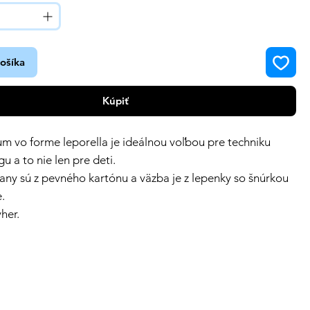
košíka
Kúpiť
um vo forme leporella je ideálnou voľbou pre techniku
u a to nie len pre deti.
rany sú z pevného kartónu a väzba je z lepenky so šnúrkou
e.
her.