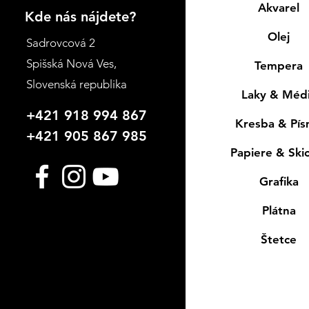
Akvarel
Kde nás nájdete?
Olej
Sadrovcová 2
Spišská Nová Ves
,
Tempera
Slovenská republika
Laky & Méd
+421 918 994 867
Kresba & Pí
+421 905 867 985
Papiere & Ski
Grafika
Plátna
Štetce