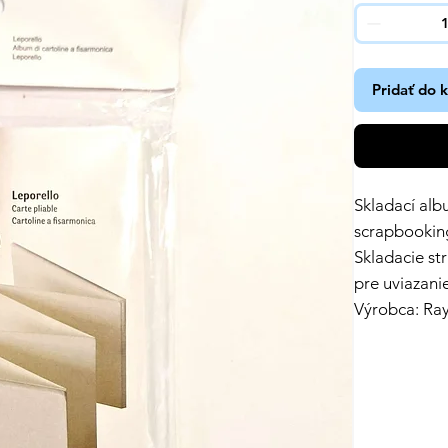
Pridať do 
Skladací alb
scrapbooking
Skladacie st
pre uviazani
Výrobca: Ray