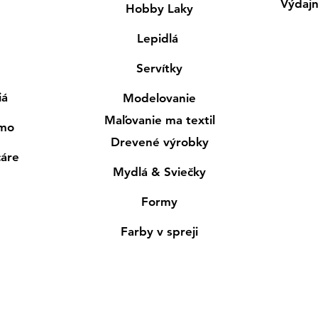
Výdaj
Hobby Laky
Lepidlá
Servítky
iá
Modelovanie
Maľovanie ma textil
smo
Drevené výrobky
cáre
Mydlá & Sviečky
Formy
Farby v spreji