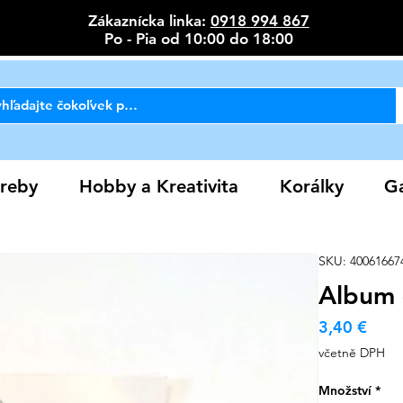
Zákaznícka linka:
0918 994 867
Po - Pia od 10:00 do 18:00
reby
Hobby a Kreativita
Korálky
Ga
SKU: 40061667
Album 
Cen
3,40 €
včetně DPH
Množství
*