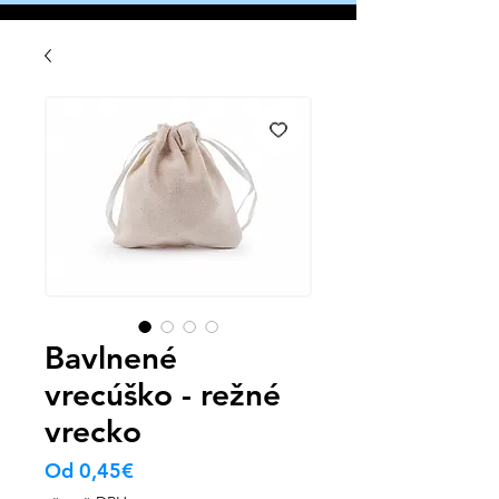
Bavlnené
vrecúško - režné
vrecko
Zvýhodněná
Od
0,45€
cena