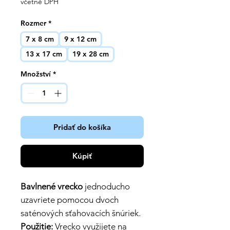
včetně DPH
Rozmer
*
7 x 8 cm
9 x 12 cm
13 x 17 cm
19 x 28 cm
Množství
*
Pridať do košíka
Kúpiť
Bavlnené vrecko
jednoducho
uzavriete pomocou dvoch
saténových sťahovacích šnúriek.
Použitie:
Vrecko využijete na