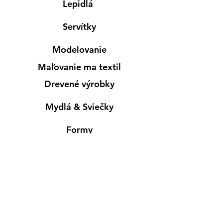
Lepidlá
Servítky
Modelovanie
Maľovanie ma textil
Drevené výrobky
Mydlá & Sviečky
Formy
Farby v spreji
Informácie
Predajňa pre osobný nákup
Výdajné miesto