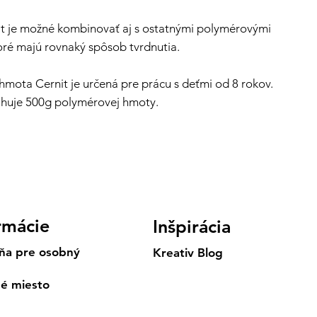
t je možné kombinovať aj s ostatnými polymérovými
ré majú rovnaký spôsob tvrdnutia.
mota Cernit je určená pre prácu s deťmi od 8 rokov.
ahuje 500g polymérovej hmoty.
rmácie
Inšpirácia
ňa pre osobný
Kreativ Blog
né miesto