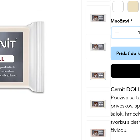
Množství
*
Pridať do 
Cernit DOL
Používa sa ta
príveskov, s
šálok, hrnček
tvorbu s deť
živicou.