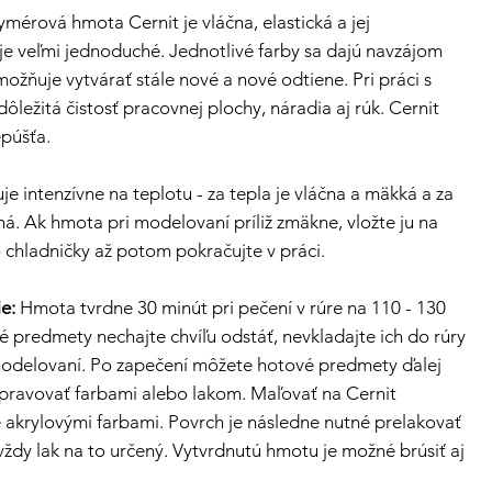
mérová hmota Cernit je vláčna, elastická a jej
je veľmi jednoduché. Jednotlivé farby sa dajú navzájom
možňuje vytvárať stále nové a nové odtiene. Pri práci s
ôležitá čistosť pracovnej plochy, náradia aj rúk. Cernit
púšťa.
e intenzívne na teplotu - za tepla je vláčna a mäkká a za
á. Ak hmota pri modelovaní príliž zmäkne, vložte ju na
 chladničky až potom pokračujte v práci.
e:
Hmota tvrdne 30 minút pri pečení v rúre na 110 - 130
é predmety nechajte chvíľu odstáť, nevkladajte ich do rúry
odelovaní. Po zapečení môžete hotové predmety ďalej
pravovať farbami alebo lakom. Maľovať na Cernit
krylovými farbami. Povrch je následne nutné prelakovať
 vždy lak na to určený. Vytvrdnutú hmotu je možné brúsiť aj