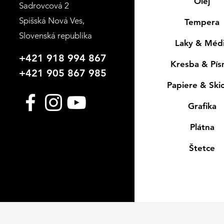
Olej
Sadrovcová 2
Spišská Nová Ves
,
Tempera
Slovenská republika
Laky & Méd
+421 918 994 867
Kresba & Pí
+421 905 867 985
Papiere & Ski
Grafika
Plátna
Štetce