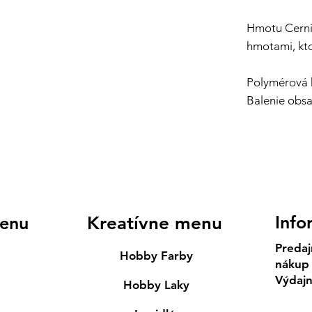
Hmotu Cerni
hmotami, kto
Polymérová h
Balenie obs
Info
enu
Kreatívne menu
Predaj
Hobby Farby
nákup
Výdaj
Hobby Laky