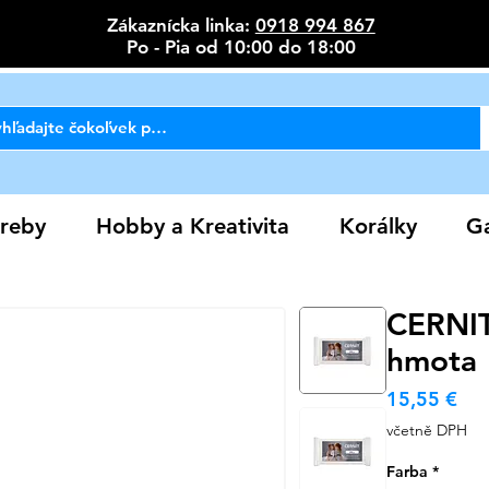
Zákaznícka linka:
0918 994 867
Po - Pia od 10:00 do 18:00
reby
Hobby a Kreativita
Korálky
Ga
CERNIT
hmota
Ce
15,55 €
včetně DPH
Farba
*