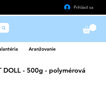
Prihlásiť sa
lantéria
Aranžovanie
 DOLL - 500g - polymérová
na