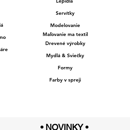
Lepidlá
Servítky
iá
Modelovanie
Maľovanie ma textil
smo
Drevené výrobky
cáre
Mydlá & Sviečky
Formy
Farby v spreji
• NOVINKY
•