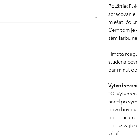
Použitie:
Poly
spracovanie 
miešať, čo u
Cernitom je d
sám farbu ne
Hmota reaguj
studena pevn
pár minút do
Vytvrdzovani
°C. Vytvoren
hneď po vym
povrchovo u
odporúčame a
- používajte
vŕtať.