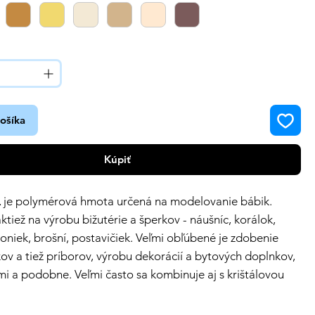
košíka
Kúpiť
L
je polymérová hmota určená na modelovanie bábik.
ktiež na výrobu bižutérie a šperkov - náušníc, korálok,
poniek, brošní, postavičiek. Veľmi obľúbené je zdobenie
ov a tiež príborov,
výrobu dekorácií a bytových doplnkov,
mi a podobne. Veľmi často sa kombinuje aj s krištálovou