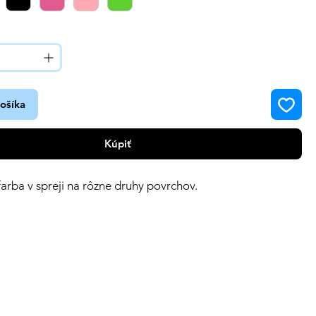
košíka
Kúpiť
farba v spreji na rôzne druhy povrchov.