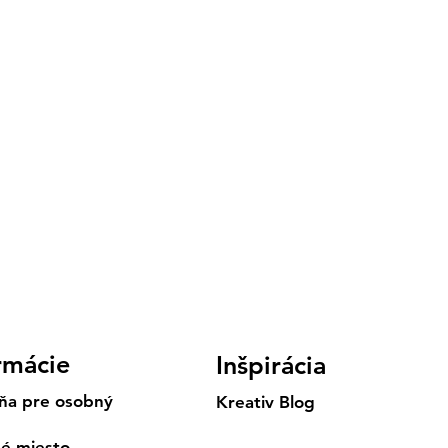
rmácie
Inšpirácia
ňa pre osobný
Kreativ Blog
né miesto