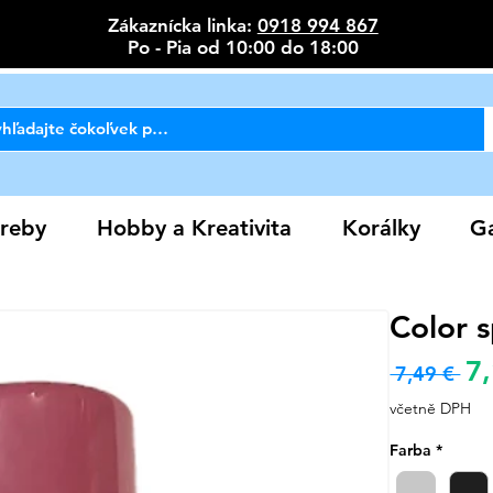
Zákaznícka linka:
0918 994 867
Po - Pia od 10:00 do 18:00
reby
Hobby a Kreativita
Korálky
Ga
Color s
7
Bě
 7,49 € 
cen
včetně DPH
Farba
*