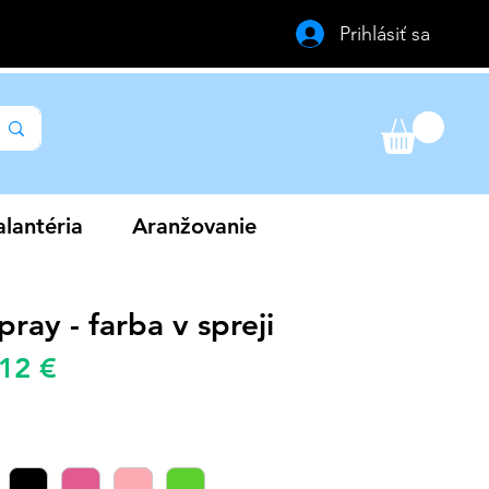
Prihlásiť sa
lantéria
Aranžovanie
pray - farba v spreji
Zvýhodněná
,12 €
žná
cena
a