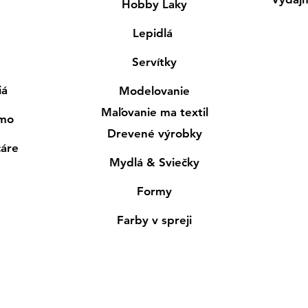
Hobby Laky
Lepidlá
Servítky
iá
Modelovanie
Maľovanie ma textil
smo
Drevené výrobky
cáre
Mydlá & Sviečky
Formy
Farby v spreji