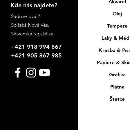
Akvarel
Kde nás nájdete?
Olej
Sadrovcová 2
Spišská Nová Ves
,
Tempera
Slovenská republika
Laky & Méd
+421 918 994 867
Kresba & Pí
+421 905 867 985
Papiere & Ski
Grafika
Plátna
Štetce