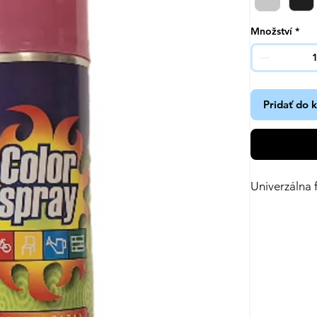
Množství
*
Pridať do 
Univerzálna 