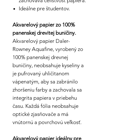
zachováva celistvosť papiera.
Ideálne pre študentov.
Akvarelový papier zo 100%
panenskej drevitej buničiny.
Akvarelový papier Daler-
Rowney Aquafine, vyrobený zo
100% panenskej drevnej
buničiny, neobsahuje kyseliny a
je pufrovaný uhličitanom
vápenatým, aby sa zabránilo
zhoršeniu farby a zachovala sa
integrita papiera v priebehu
času. Každá fólia neobsahuje
optické zjasňovače a má
vnútornú a povrchovú veľkosť.
Akvarelový papier ideálny pre