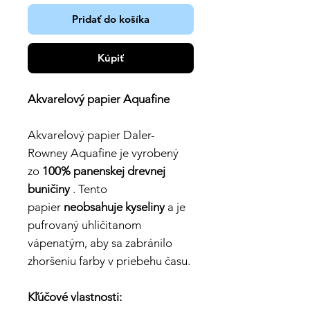
Pridať do košíka
Kúpiť
Akvarelový papier Aquafine
Akvarelový papier Daler-
Rowney Aquafine je vyrobený
zo
100% panenskej drevnej
buničiny
. Tento
papier
neobsahuje kyseliny
a je
pufrovaný uhličitanom
vápenatým, aby sa zabránilo
zhoršeniu farby v priebehu času.
Kľúčové vlastnosti: