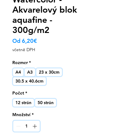
Akvarelový blok
aquafine -
300g/m2
Zvýhodněná
Od
6,20€
cena
včetně DPH
Rozmer
*
A4
A3
23 x 30cm
30.5 x 40.6cm
Počet
*
12 strán
50 strán
Množství
*