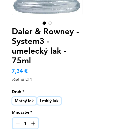
Daler & Rowney -
System3 -
umelecký lak -
75ml
Cena
7,34 €
včetně DPH
Druh
*
Matný lak
Lesklý lak
Množství
*