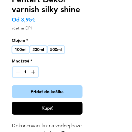
varnish silky shine
Zvýhodněná
Od
3,95€
cena
včetně DPH
Objem
*
100ml
230ml
500ml
Množství
*
Pridať do košíka
Kúpiť
Dokončovací lak na vodnej báze