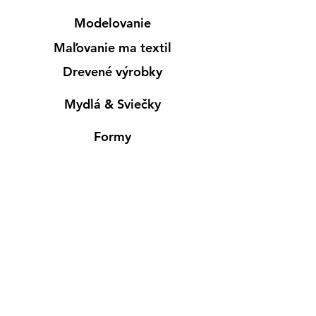
Modelovanie
Maľovanie ma textil
Drevené výrobky
Mydlá & Sviečky
Formy
Farby v spreji
Informácie
Predajňa pre osobný nákup
Výdajné miesto