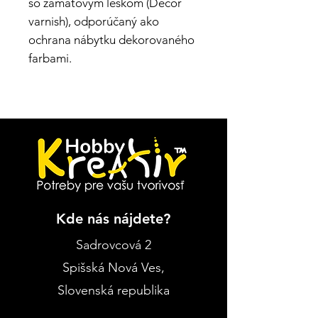
so zamatovým leskom (Decor
varnish), odporúčaný ako
ochrana nábytku dekorovaného
farbami.
Kde nás nájdete?
Sadrovcová 2
Spišská Nová Ves
,
Slovenská republika