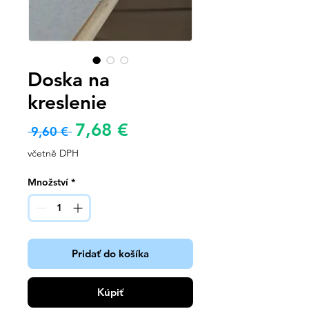
Doska na
kreslenie
Zvýhodněná
7,68 €
Běžná
 9,60 € 
cena
cena
včetně DPH
Množství
*
Pridať do košíka
Kúpiť