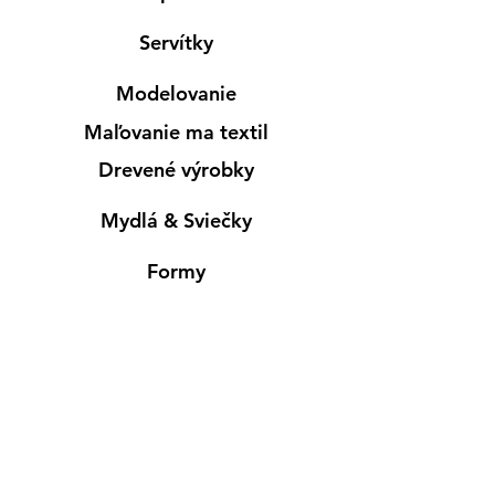
Servítky
Modelovanie
Maľovanie ma textil
Drevené výrobky
Mydlá & Sviečky
Formy
Farby v spreji
Informácie
Predajňa pre osobný nákup
Výdajné miesto