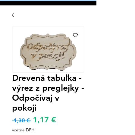
Drevená tabuľka -
výrez z preglejky -
Odpočívaj v
pokoji
Zvýhodněná
1,17 €
Běžná
 1,30 € 
cena
cena
včetně DPH