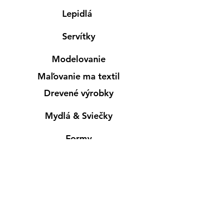
Lepidlá
Servítky
Modelovanie
Maľovanie ma textil
Drevené výrobky
Mydlá & Sviečky
Formy
Farby v spreji
Informácie
Predajňa pre osobný nákup