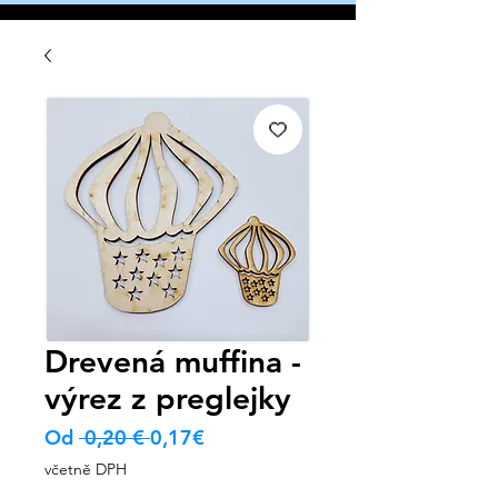
Drevená muffina -
výrez z preglejky
Běžná
Zvýhodněná
Od
 0,20 € 
0,17€
cena
cena
včetně DPH