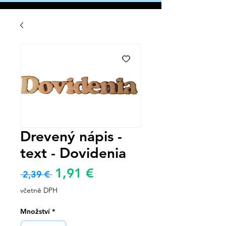
Drevený nápis -
text - Dovidenia
Zvýhodněná
1,91 €
Běžná
 2,39 € 
cena
cena
včetně DPH
Množství
*