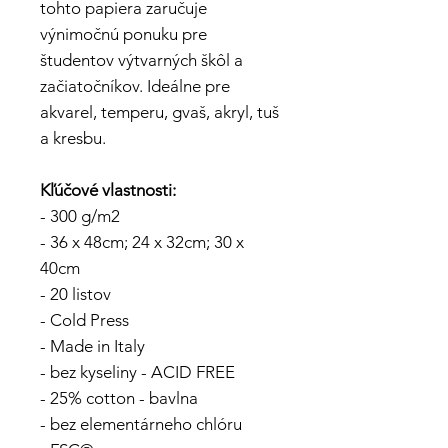
tohto papiera zaručuje
výnimočnú ponuku pre
študentov výtvarných škôl a
začiatočníkov. Ideálne pre
akvarel, temperu, gvaš, akryl, tuš
a kresbu.
Kľúčové vlastnosti:
- 300 g/m2
- 36 x 48cm; 24 x 32cm; 30 x
40cm
- 20 listov
- Cold Press
- Made in Italy
- bez kyseliny - ACID FREE
- 25% cotton - bavlna
- bez elementárneho chlóru