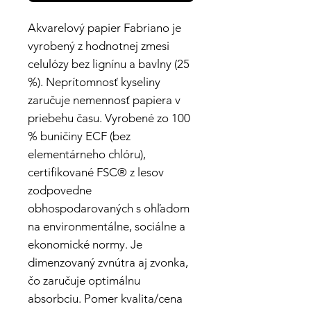
Akvarelový papier Fabriano je
vyrobený z hodnotnej zmesi
celulózy bez lignínu a bavlny (25
%). Neprítomnosť kyseliny
zaručuje nemennosť papiera v
priebehu času. Vyrobené zo 100
% buničiny ECF (bez
elementárneho chlóru),
certifikované FSC® z lesov
zodpovedne
obhospodarovaných s ohľadom
na environmentálne, sociálne a
ekonomické normy. Je
dimenzovaný zvnútra aj zvonka,
čo zaručuje optimálnu
absorbciu. Pomer kvalita/cena