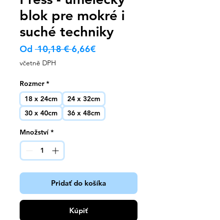
blok pre mokré i
suché techniky
Běžná
Zvýhodněná
Od
 10,18 € 
6,66€
cena
cena
včetně DPH
Rozmer
*
18 x 24cm
24 x 32cm
30 x 40cm
36 x 48cm
Množství
*
Pridať do košíka
Kúpiť