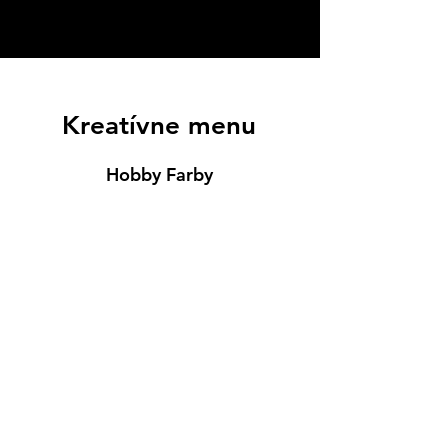
Kreatívne menu
Hobby Farby
Hobby Laky
Lepidlá
Servítky
Modelovanie
Maľovanie ma textil
Drevené výrobky