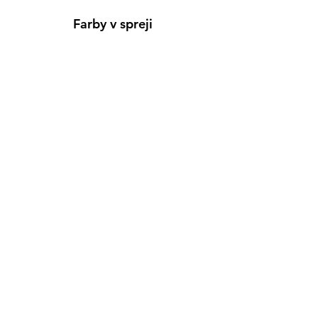
Farby v spreji
Informácie
Predajňa pre osobný nákup
Výdajné miesto
Inšpirácia
Kreativ Blog
• NOVINKY
•