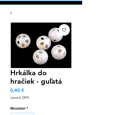
Hrkálka do
hračiek - guľatá
Cena
0,40 €
včetně DPH
Množství
*