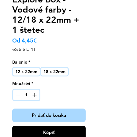
Vodové farby -
12/18 x 22mm +
1 štetec
Zvýhodněná
Od
4,45€
cena
včetně DPH
Balenie
*
12 x 22mm
18 x 22mm
Množství
*
Pridať do košíka
Kúpiť