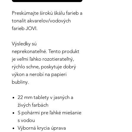
Preskúmajte širokú škálu farieb a
tonalít akvarelov/vodových
farieb JOVI.
Výsledky sú
neprekonateľné. Tento produkt
je veľmi ľahko rozotierateľný,
rýchlo schne, poskytuje dobrý
výkon a nerobí na papieri
bubliny.
22 mm tablety v jasných a
živých farbách
S pohármi pre ľahké miešanie
s vodou
Výborná krycia úprava