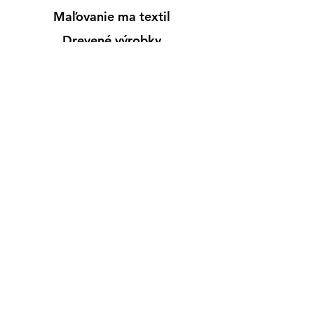
Maľovanie ma textil
Drevené výrobky
Mydlá & Sviečky
Formy
Farby v spreji
Informácie
Predajňa pre osobný nákup
Výdajné miesto
Inšpirácia