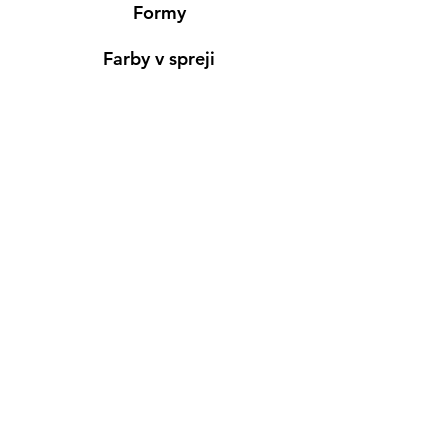
Formy
Farby v spreji
Informácie
Predajňa pre osobný nákup
Výdajné miesto
Inšpirácia
Kreativ Blog
• NOVINKY
•