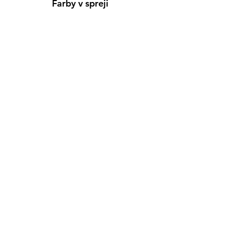
Farby v spreji
Informácie
Predajňa pre osobný nákup
Výdajné miesto
Inšpirácia
Kreativ Blog
• NOVINKY
•
Obchodné podmienky