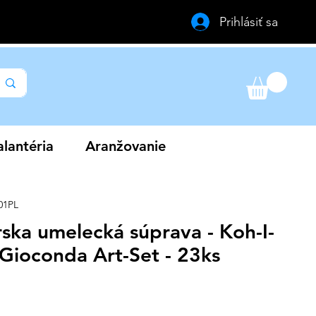
Prihlásiť sa
lantéria
Aranžovanie
01PL
rska umelecká súprava - Koh-I-
 Gioconda Art-Set - 23ks
na