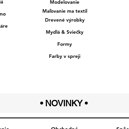
iá
Modelovanie
Maľovanie ma textil
smo
Drevené výrobky
cáre
Mydlá & Sviečky
Formy
Farby v spreji
• NOVINKY
•