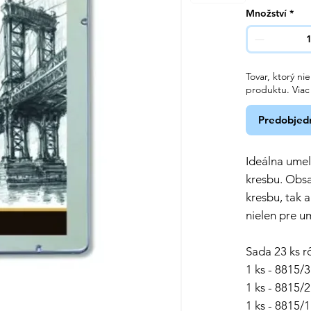
Množství
*
Tovar, ktorý n
produktu. Via
Predobjed
Ideálna umel
kresbu. Obsa
kresbu, tak 
nielen pre u
Sada 23 ks 
1 ks - 8815/3
1 ks - 8815/2
1 ks - 8815/1