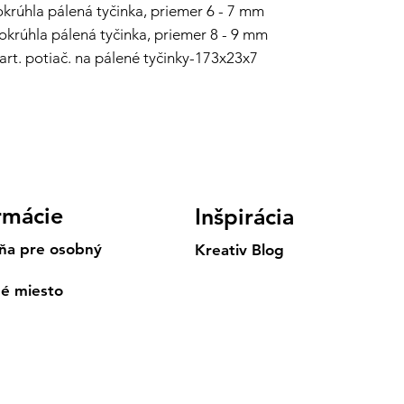
-okrúhla pálená tyčinka, priemer 6 - 7 mm
- okrúhla pálená tyčinka, priemer 8 - 9 mm
kart. potiač. na pálené tyčinky-173x23x7
rmácie
Inšpirácia
ňa pre osobný
Kreativ Blog
né miesto