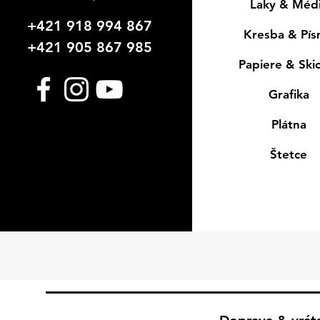
Laky & Méd
+421 918 994 867
Kresba & Pí
+421 905 867 985
Papiere & Ski
Grafika
Plátna
Štetce