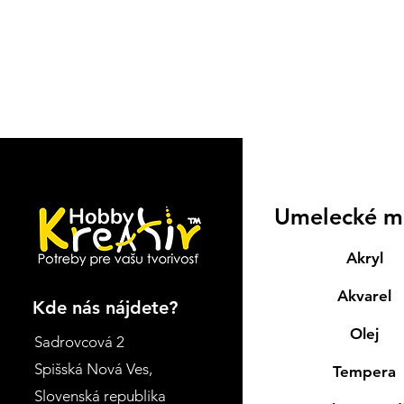
Umelecké m
Akryl
Akvarel
Kde nás nájdete?
Olej
Sadrovcová 2
Spišská Nová Ves
,
Tempera
Slovenská republika