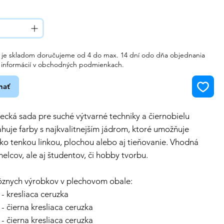
ie je skladom doručujeme od 4 do max. 14 dní odo dňa objednania
c informácií v obchodných podmienkach.
nať
ecká sada pre suché výtvarné techniky a čiernobielu
huje farby s najkvalitnejším jádrom, ktoré umožňuje
ako tenkou linkou, plochou alebo aj tieňovanie. Vhodná
melcov, ale aj študentov, či hobby tvorbu.
rôznych výrobkov v plechovom obale:
 - kresliaca ceruzka
 - čierna kresliaca ceruzka
 - čierna kresliaca ceruzka