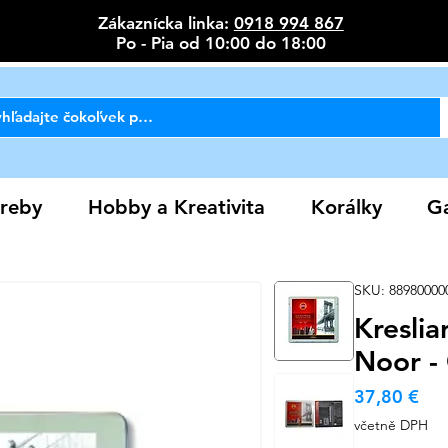
Zákaznícka linka:
0918 994 867
Po - Pia od 10:00 do 18:00
reby
Hobby a Kreativita
Korálky
Ga
SKU: 88980000
Kreslia
Noor -
Ce
37,80 €
včetně DPH