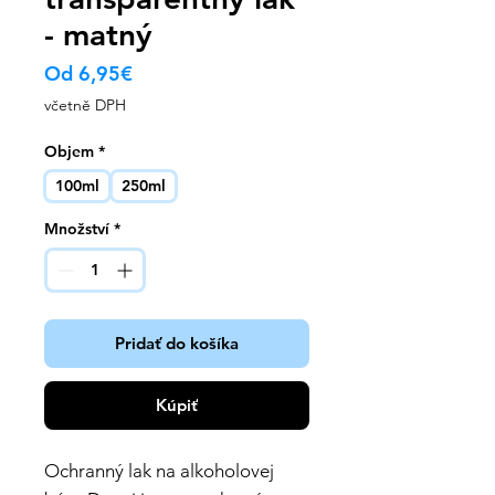
- matný
Zvýhodněná
Od
6,95€
cena
včetně DPH
Objem
*
100ml
250ml
Množství
*
Pridať do košíka
Kúpiť
Ochranný lak na alkoholovej