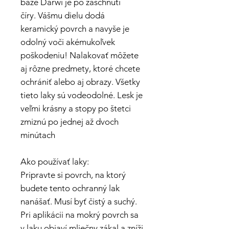
báze Darwi je po zaschnutí
číry. Vášmu dielu dodá
keramický povrch a navyše je
odolný voči akémukoľvek
poškodeniu! Nalakovať môžete
aj rôzne predmety, ktoré chcete
ochrániť alebo aj obrazy. Všetky
tieto laky sú vodeodolné. Lesk je
veľmi krásny a stopy po štetci
zmiznú po jednej až dvoch
minútach
Ako používať laky:
Pripravte si povrch, na ktorý
budete tento ochranný lak
nanášať. Musí byť čistý a suchý.
Pri aplikácii na mokrý povrch sa
v laku objaví mliečny zákal a zníži