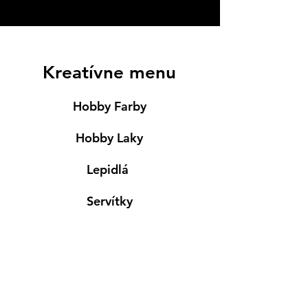
Kreatívne menu
Hobby Farby
Hobby Laky
Lepidlá
Servítky
Modelovanie
Maľovanie ma textil
Drevené výrobky