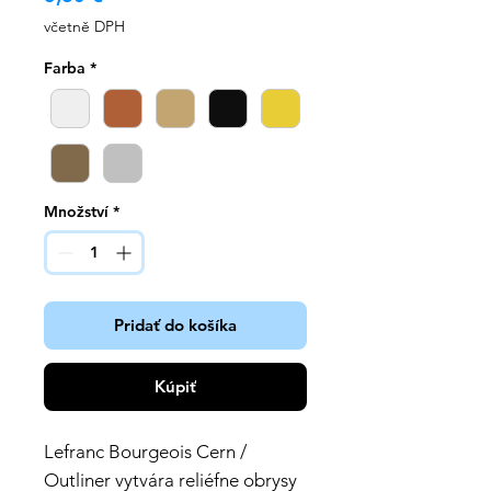
včetně DPH
Farba
*
Množství
*
Pridať do košíka
Kúpiť
Lefranc Bourgeois Cern /
Outliner vytvára reliéfne obrysy