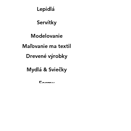
Lepidlá
Servítky
Modelovanie
Maľovanie ma textil
Drevené výrobky
Mydlá & Sviečky
Formy
Farby v spreji
Informácie
Predajňa pre osobný nákup