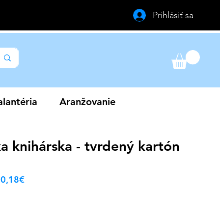
Prihlásiť sa
lantéria
Aranžovanie
a knihárska - tvrdený kartón
Běžná
Zvýhodněná
 
0,18€
cena
cena