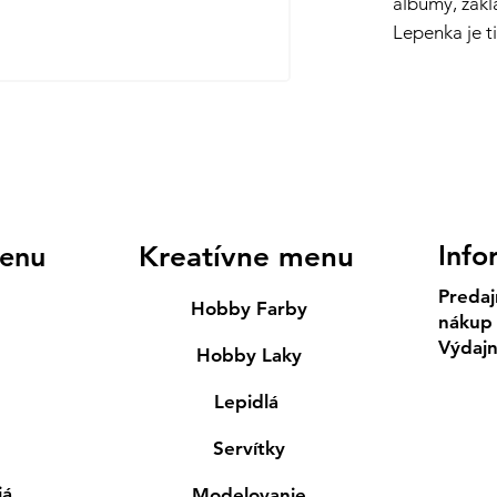
albumy, zakl
Lepenka je t
Info
enu
Kreatívne menu
Predaj
Hobby Farby
nákup
Výdaj
Hobby Laky
Lepidlá
Servítky
iá
Modelovanie