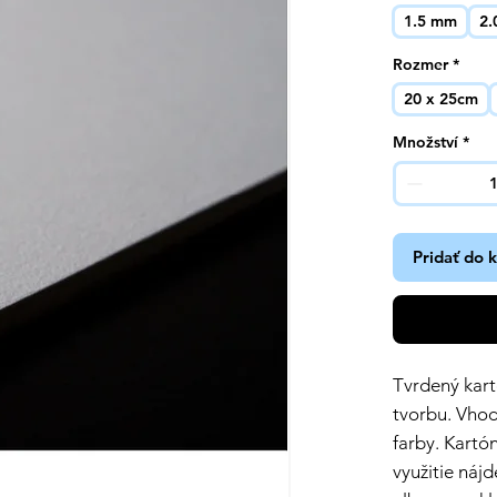
1.5 mm
2
Rozmer
*
20 x 25cm
Množství
*
Pridať do 
Tvrdený kart
tvorbu. Vhod
farby. Kartó
využitie nájd