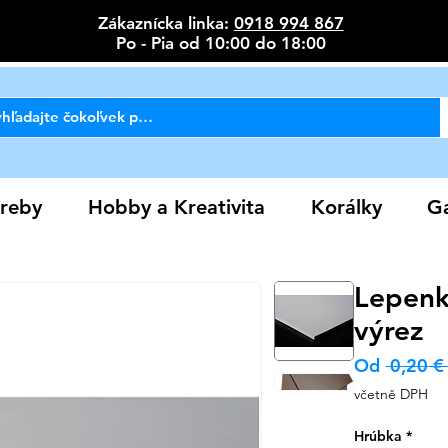
Zákaznícka linka:
0918 994 867
Po - Pia od 10:00 do 18:00
reby
Hobby a Kreativita
Korálky
Ga
Lepenk
výrez
Od
 0,20 €
včetně DPH
Hrúbka
*