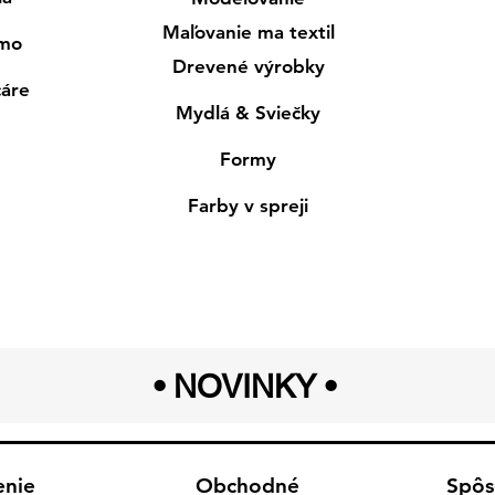
Maľovanie ma textil
smo
Drevené výrobky
cáre
Mydlá & Sviečky
Formy
Farby v spreji
• NOVINKY
•
enie
Obchodné
Spôs