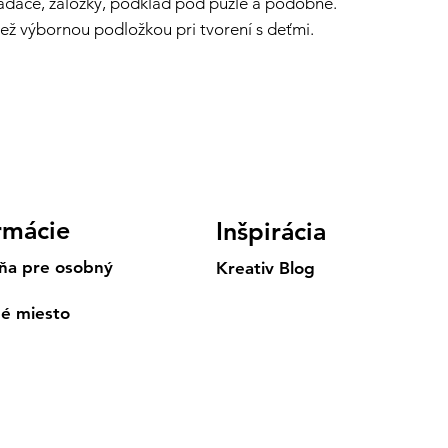
adače, záložky, podklad pod puzle a podobne.
iež výbornou podložkou pri tvorení s deťmi.
rmácie
Inšpirácia
ňa pre osobný
Kreativ Blog
né miesto