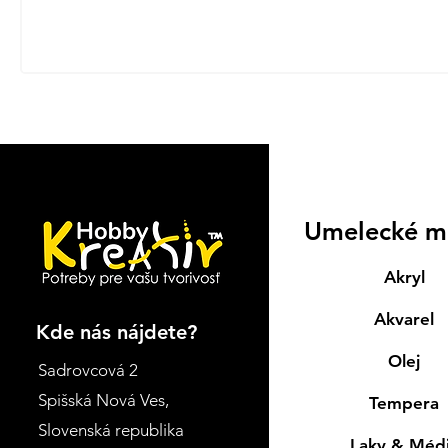
Umelecké m
Akryl
Akvarel
Kde nás nájdete?
Olej
Sadrovcová 2
Spišská Nová Ves
,
Tempera
Slovenská republika
Laky & Méd