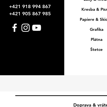
+421 918 994 867
Kresba & Pí
+421 905 867 985
Papiere & Ski
Grafika
Plátna
Štetce
Doprava & vrát