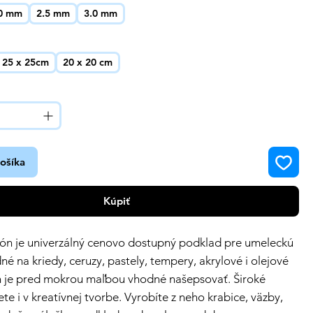
.0 mm
2.5 mm
3.0 mm
25 x 25cm
20 x 20 cm
košíka
Kúpiť
ón je univerzálný cenovo dostupný podklad pre umeleckú
né na kriedy, ceruzy, pastely, tempery, akrylové i olejové
n je pred mokrou maľbou vhodné našepsovať. Široké
ete i v kreatívnej tvorbe. Vyrobíte z neho krabice, väzby,