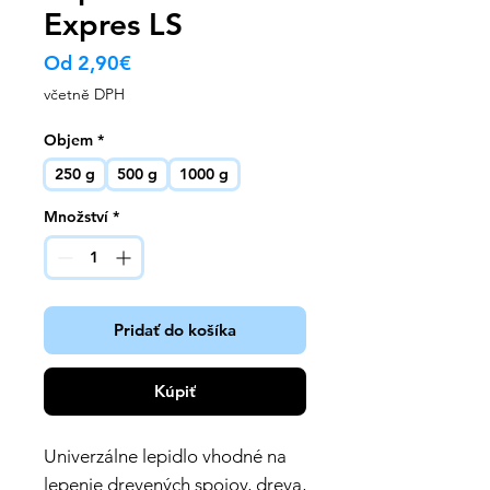
Expres LS
Zvýhodněná
Od
2,90€
cena
včetně DPH
Objem
*
250 g
500 g
1000 g
Množství
*
Pridať do košíka
Kúpiť
Univerzálne lepidlo vhodné na
lepenie drevených spojov, dreva,