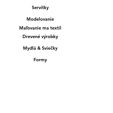
Servítky
Modelovanie
Maľovanie ma textil
Drevené výrobky
Mydlá & Sviečky
Formy
Farby v spreji
Informácie
Predajňa pre osobný nákup
Výdajné miesto