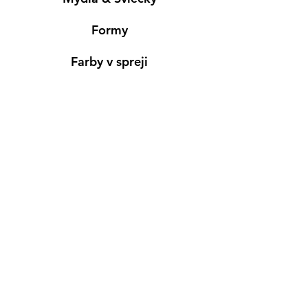
Formy
Farby v spreji
Informácie
Predajňa pre osobný nákup
Výdajné miesto
Inšpirácia
Kreativ Blog
• NOVINKY
•