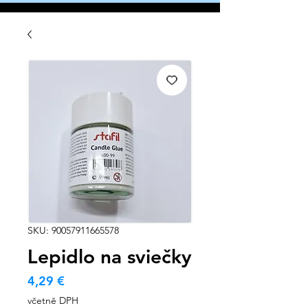
SKU: 90057911665578
Lepidlo na sviečky
Cena
4,29 €
včetně DPH