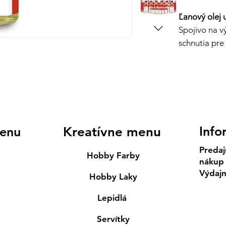
Ľanový olej 
Spojivo na v
schnutia pr
Info
enu
Kreatívne menu
Predaj
Hobby Farby
nákup
Výdaj
Hobby Laky
Lepidlá
Servítky