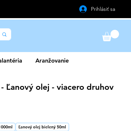
Prihlásiť sa
lantéria
Aranžovanie
- Ľanový olej - viacero druhov
výhodněná
ena
 1000ml
Ľanový olej bielený 50ml