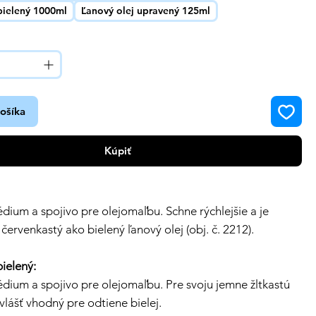
bielený 1000ml
Ľanový olej upravený 125ml
košíka
Kúpiť
dium a spojivo pre olejomaľbu. Schne rýchlejšie a je
 červenkastý ako bielený ľanový olej (obj. č. 2212).
bielený:
dium a spojivo pre olejomaľbu. Pre svoju jemne žltkastú
zvlášť vhodný pre odtiene bielej.