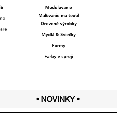
iá
Modelovanie
Maľovanie ma textil
smo
Drevené výrobky
cáre
Mydlá & Sviečky
Formy
Farby v spreji
• NOVINKY
•