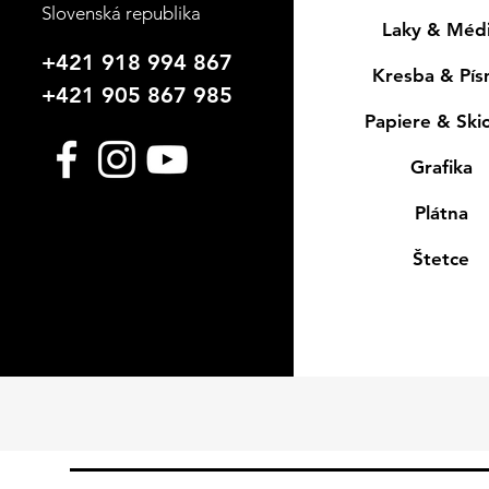
Slovenská republika
Laky & Méd
+421 918 994 867
Kresba & Pí
+421 905 867 985
Papiere & Ski
Grafika
Plátna
Štetce