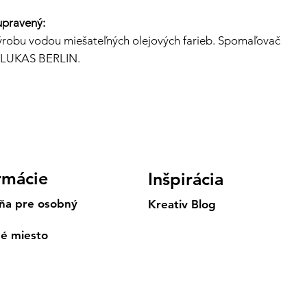
upravený:
ýrobu vodou miešateľných olejových farieb. Spomaľovač
e LUKAS BERLIN.
rmácie
Inšpirácia
ňa pre osobný
Kreativ Blog
né miesto