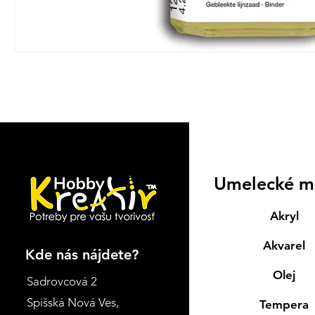
Umelecké m
Akryl
Akvarel
Kde nás nájdete?
Olej
Sadrovcová 2
Spišská Nová Ves
,
Tempera