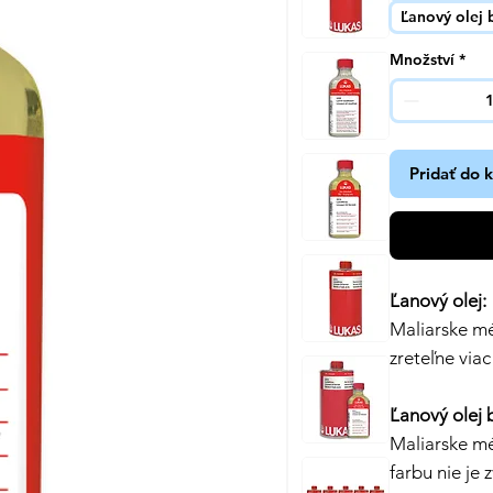
Ľanový olej 
Množství
*
Pridať do 
Ľanový olej:
Maliarske mé
zreteľne viac
Ľanový olej 
Maliarske mé
farbu nie je 