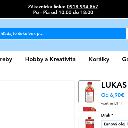
Zákaznícka linka:
0918 994 867
Po - Pia od 10:00 do 18:00
reby
Hobby a Kreativita
Korálky
Ga
LUKAS 
Z
Od
6,90€
c
včetně DPH
Druh
*
Ľanový olej