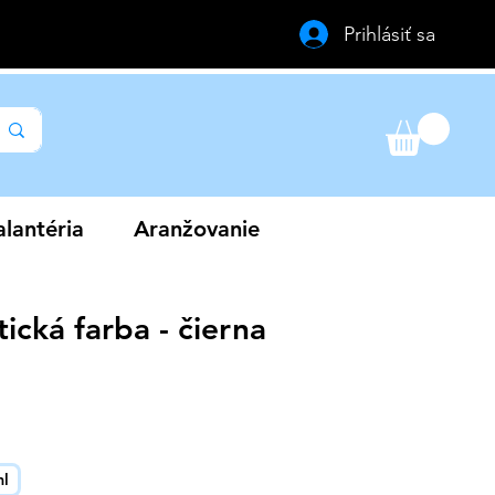
Prihlásiť sa
lantéria
Aranžovanie
ická farba - čierna
výhodněná
ena
ml