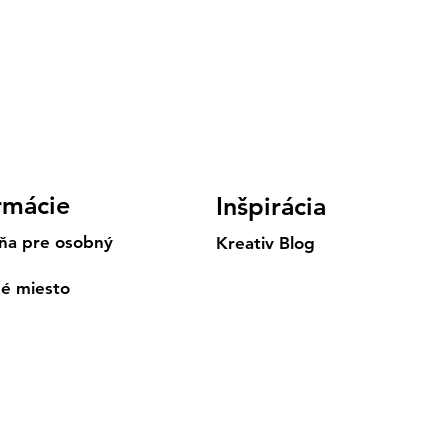
rmácie
Inšpirácia
ňa pre osobný
Kreativ Blog
né miesto