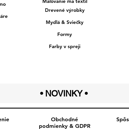
Maľovanie ma textil
smo
Drevené výrobky
cáre
Mydlá & Sviečky
Formy
Farby v spreji
• NOVINKY
•
enie
Obchodné
Spôs
podmienky & GDPR