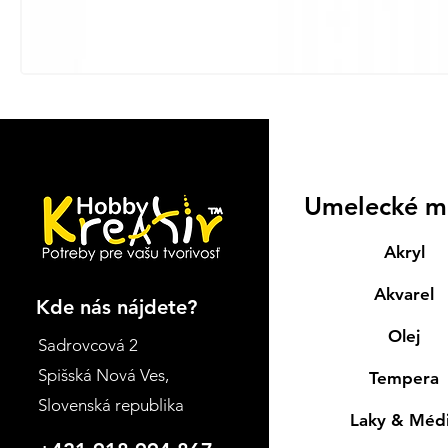
Umelecké m
Akryl
Akvarel
Kde nás nájdete?
Olej
Sadrovcová 2
Spišská Nová Ves
,
Tempera
Slovenská republika
Laky & Méd