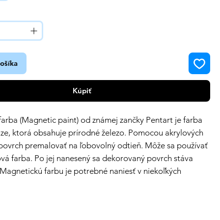
košíka
Kúpiť
arba (Magnetic paint) od známej zančky Pentart je farba
ze, ktorá obsahuje prírodné železo. Pomocou akrylových
 povrch premalovať na ľobovolný odtieň. Môže sa používať
ová farba. Po jej nanesený sa dekorovaný povrch stáva
Magnetickú farbu je potrebné naniesť v niekoľkých