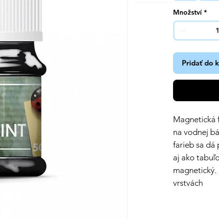
Množství
*
Pridať do 
Magnetická f
na vodnej bá
farieb sa dá
aj ako tabuľ
magnetický. 
vrstvách