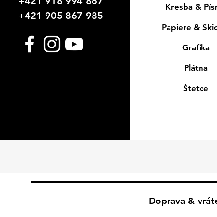
+421 918 994 867
Kresba & Pí
+421 905 867 985
Papiere & Ski
Grafika
Plátna
Štetce
Doprava & vrát