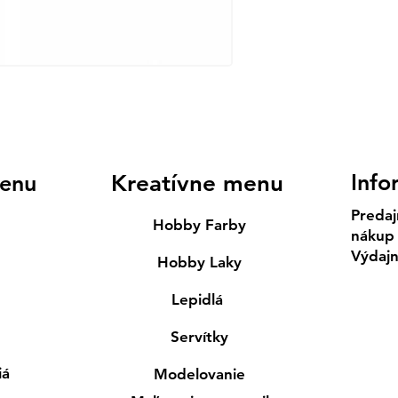
Info
enu
Kreatívne menu
Predaj
Hobby Farby
nákup
Výdaj
Hobby Laky
Lepidlá
Servítky
iá
Modelovanie