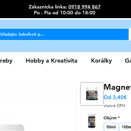
Zákaznícka linka:
0918 994 867
Po - Pia od 10:00 do 18:00
reby
Hobby a Kreativita
Korálky
Ga
Magnet
Z
Od
3,40€
c
včetně DPH
Objem
*
50ml
100