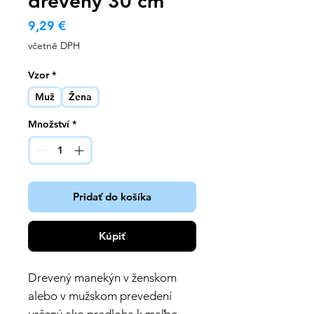
drevený 30 cm
Cena
9,29 €
včetně DPH
Vzor
*
Muž
Žena
Množství
*
Pridať do košíka
Kúpiť
Drevený manekýn v ženskom
alebo v mužskom prevedení