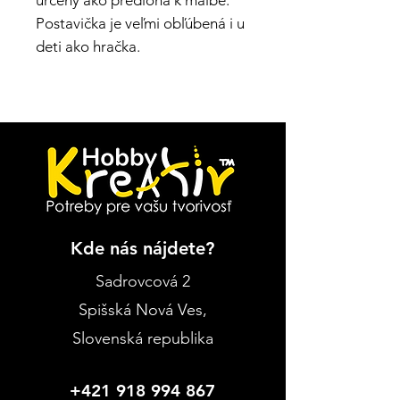
určený ako predloha k maľbe.
Postavička je veľmi obľúbená i u
deti ako hračka.
Kde nás nájdete?
Sadrovcová 2
Spišská Nová Ves
,
Slovenská republika
+421 918 994 867