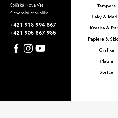
Spišská Nová Ves
,
Tempera
Slovenská republika
Laky & Méd
+421 918 994 867
Kresba & Pí
+421 905 867 985
Papiere & Ski
Grafika
Plátna
Štetce