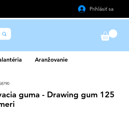
Prihlásiť sa
lantéria
Aranžovanie
58790
acia guma - Drawing gum 125
meri
a