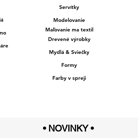
Servítky
iá
Modelovanie
Maľovanie ma textil
smo
Drevené výrobky
cáre
Mydlá & Sviečky
Formy
Farby v spreji
• NOVINKY
•