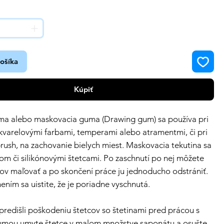
košíka
Kúpiť
uma alebo maskovacia guma (Drawing gum) sa používa pri
kvarelovými farbami, temperami alebo atramentmi, či pri
brush, na zachovanie bielych miest. Maskovacia tekutina sa
om či silikónovými štetcami. Po zaschnutí po nej môžete
v maľovať a po skončení práce ju jednoducho odstrániť.
ením sa uistite, že je poriadne vyschnutá.
 predišli poškodeniu štetcov so štetinami pred prácou s
gumou umyte štetce v malom množstve saponátu a osušte