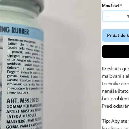
Množství
*
Pridať do 
Kresliaca g
maľovaní s a
technike air
nanáša štetc
bez problémo
Pred odstrán
Tip: Aby ste
kresliacou 