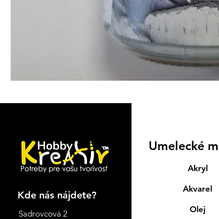
Umelecké m
Akryl
Akvarel
Kde nás nájdete?
Olej
Sadrovcová 2