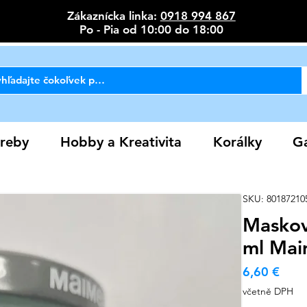
Zákaznícka linka:
0918 994 867
Po - Pia od 10:00 do 18:00
reby
Hobby a Kreativita
Korálky
Ga
SKU: 80187210
Maskov
ml Mai
Cen
6,60 €
včetně DPH