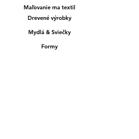
Maľovanie ma textil
Drevené výrobky
Mydlá & Sviečky
Formy
Farby v spreji
Informácie
Predajňa pre osobný nákup
Výdajné miesto
Inšpirácia