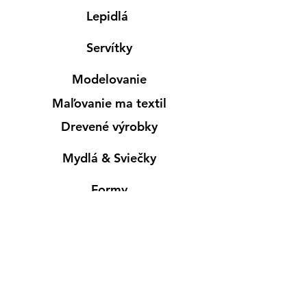
Lepidlá
Servítky
Modelovanie
Maľovanie ma textil
Drevené výrobky
Mydlá & Sviečky
Formy
Farby v spreji
Informácie
Predajňa pre osobný nákup