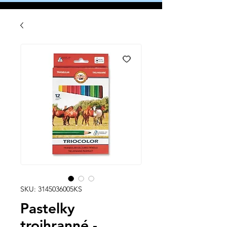
SKU: 3145036005KS
Pastelky
trojhranné -