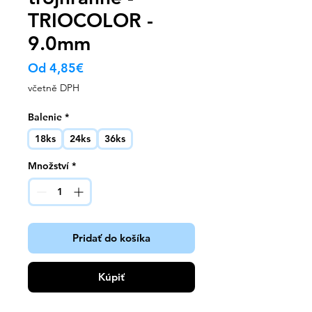
TRIOCOLOR -
9.0mm
Zvýhodněná
Od
4,85€
cena
včetně DPH
Balenie
*
18ks
24ks
36ks
Množství
*
Pridať do košíka
Kúpiť