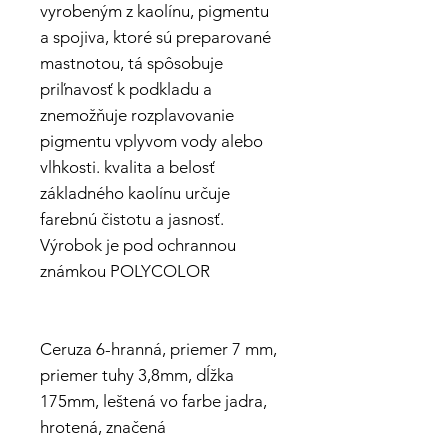
vyrobeným z kaolínu, pigmentu
a spojiva, ktoré sú preparované
mastnotou, tá spôsobuje
priľnavosť k podkladu a
znemožňuje rozplavovanie
pigmentu vplyvom vody alebo
vlhkosti. kvalita a belosť
základného kaolínu určuje
farebnú čistotu a jasnosť.
Výrobok je pod ochrannou
známkou POLYCOLOR
Ceruza 6-hranná, priemer 7 mm,
priemer tuhy 3,8mm, dĺžka
175mm, leštená vo farbe jadra,
hrotená, značená