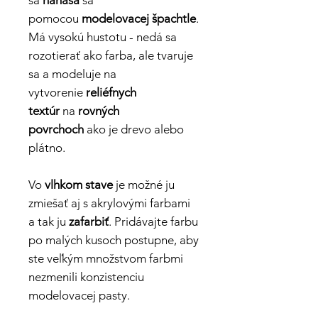
sa
nanáša
sa
pomocou
modelovacej špachtle
.
Má vysokú hustotu - nedá sa
rozotierať ako farba, ale tvaruje
sa a modeluje na
vytvorenie
reliéfnych
textúr
na
rovných
povrchoch
ako je drevo alebo
plátno.
Vo
vlhkom stave
je možné ju
zmiešať aj s akrylovými farbami
a tak ju
zafarbiť
. Pridávajte farbu
po malých kusoch postupne, aby
ste veľkým množstvom farbmi
nezmenili konzistenciu
modelovacej pasty.