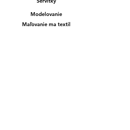
Servítky
Modelovanie
Maľovanie ma textil
Drevené výrobky
Mydlá & Sviečky
Formy
Farby v spreji
Informácie
Predajňa pre osobný nákup
Výdajné miesto