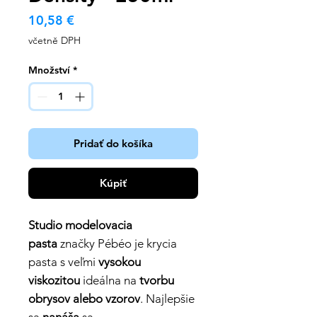
Cena
10,58 €
včetně DPH
Množství
*
Pridať do košíka
Kúpiť
Studio modelovacia
pasta
značky Pébéo je krycia
pasta s veľmi
vysokou
viskozitou
ideálna na
tvorbu
obrysov alebo vzorov
. Najlepšie