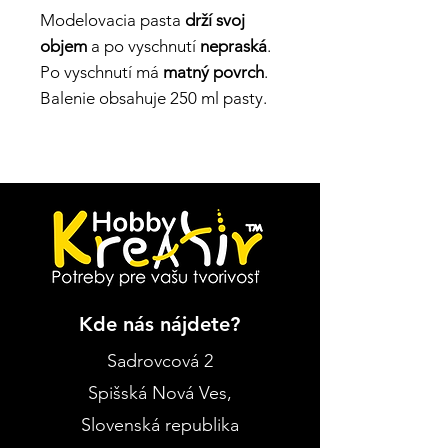
Modelovacia pasta
drží svoj
objem
a po vyschnutí
nepraská
.
Po vyschnutí má
matný povrch
.
Balenie obsahuje 250 ml pasty.
Kde nás nájdete?
Sadrovcová 2
Spišská Nová Ves
,
Slovenská republika