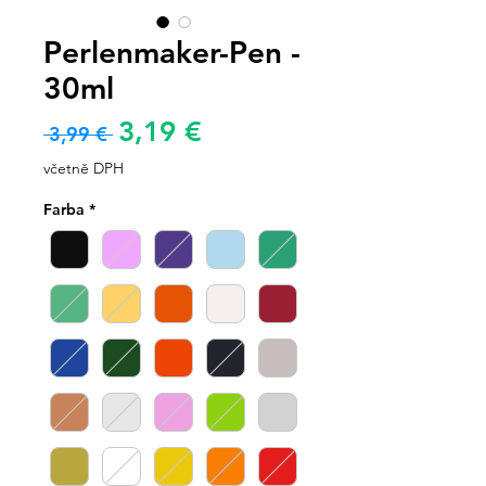
Perlenmaker-Pen -
30ml
Zvýhodněná
3,19 €
Běžná
 3,99 € 
cena
cena
včetně DPH
Farba
*