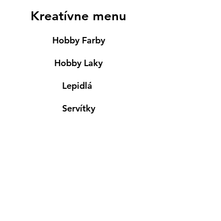
Kreatívne menu
Hobby Farby
Hobby Laky
Lepidlá
Servítky
Modelovanie
Maľovanie ma textil
Drevené výrobky
Mydlá & Sviečky
Formy