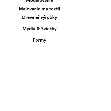
Modelovanie
Maľovanie ma textil
Drevené výrobky
Mydlá & Sviečky
Formy
Farby v spreji
Informácie
Predajňa pre osobný nákup
Výdajné miesto
Inšpirácia