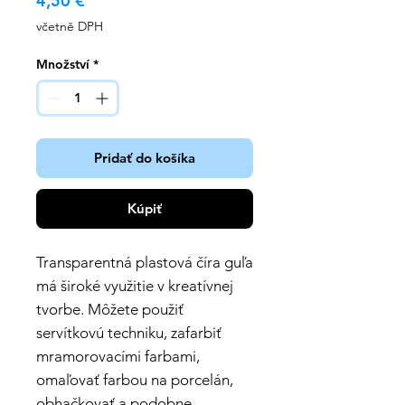
4,50 €
včetně DPH
Množství
*
Pridať do košíka
Kúpiť
Transparentná plastová číra guľa
má široké využitie v kreatívnej
tvorbe. Môžete použiť
servítkovú techniku, zafarbiť
mramorovacími farbami,
omaľovať farbou na porcelán,
obhačkovať a podobne.