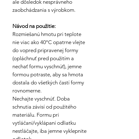
ale dôsledok nesprávneho
zaobchádzania s výrobkom.
Návod na použitie:
Rozmiešanú hmotu pri teplote
nie viac ako 40°C opatrne vlejte
do vopred pripravenej formy
(opláchnuť pred použitím a
nechať formu vyschnúť), jemne
formou potraste, aby sa hmota
dostala do všetkých častí formy
rovnomerne.
Nechajte vyschnúť. Doba
schnutia závisí od použitého
materiálu. Formu pri
vytláčaní/vyklápaní odliatku
nestláčajte, iba jemne vyklepnite