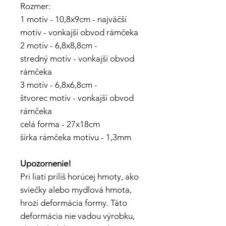
Rozmer:
1 motív - 10,8x9cm - najväčší
motív - vonkajší obvod rámčeka
2 motív - 6,8x8,8cm -
stredný motív - vonkajší obvod
rámčeka
3 motív - 6,8x6,8cm -
štvorec motív - vonkajší obvod
rámčeka
celá forma - 27x18cm
šírka rámčeka motívu - 1,3mm
Upozornenie!
Pri liatí prílíš horúcej hmoty, ako
sviečky alebo mydlová hmota,
hrozí deformácia formy. Táto
deformácia nie vadou výrobku,