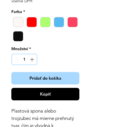
včetně DPH
Farba
*
Množství
*
Pridať do košíka
Kúpiť
Plastová spona alebo
trojzubec má mierne prehnutý
tvar, čím je vhodná k