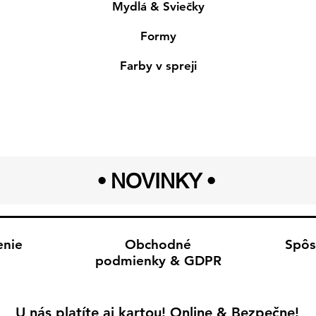
Mydlá & Sviečky
Formy
Farby v spreji
• NOVINKY
•
enie
Obchodné
Spôs
podmienky & GDPR
U nás platíte aj kartou! Online & Bezpečne!