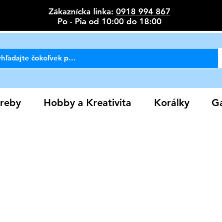
Zákaznícka linka:
0918 994 867
Po - Pia od 10:00 do 18:00
reby
Hobby a Kreativita
Korálky
Ga