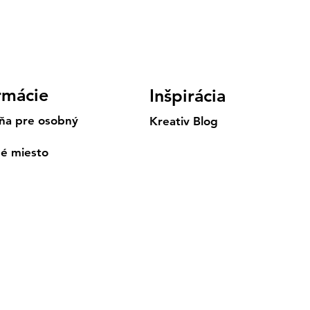
rmácie
Inšpirácia
ňa pre osobný
Kreativ Blog
né miesto