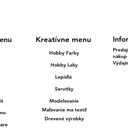
Info
enu
Kreatívne menu
Predaj
Hobby Farby
nákup
Výdaj
Hobby Laky
Lepidlá
Servítky
iá
Modelovanie
Maľovanie ma textil
smo
Drevené výrobky
cáre