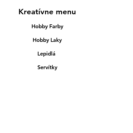
Kreatívne menu
Hobby Farby
Hobby Laky
Lepidlá
Servítky
Modelovanie
Maľovanie ma textil
Drevené výrobky
Mydlá & Sviečky
Formy