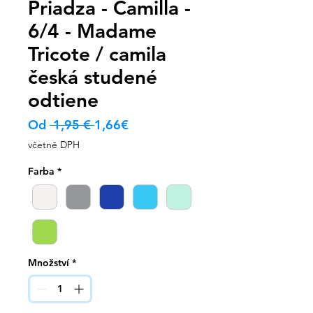
Priadza - Camilla -
6/4 - Madame
Tricote / camila
česká studené
odtiene
Běžná
Zvýhodněná
Od
 1,95 € 
1,66€
cena
cena
včetně DPH
Farba
*
Množství
*