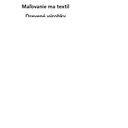
Maľovanie ma textil
Drevené výrobky
Mydlá & Sviečky
Formy
Farby v spreji
Informácie
Predajňa pre osobný nákup
Výdajné miesto
Inšpirácia