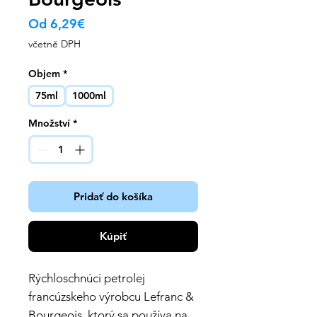
Zvýhodněná
Od
6,29€
cena
včetně DPH
Objem
*
75ml
1000ml
Množství
*
Pridať do košíka
Kúpiť
Rýchloschnúci petrolej
francúzskeho výrobcu Lefranc &
Bourgeois, ktorý sa používa na