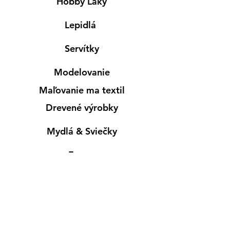
Hobby Laky
Lepidlá
Servítky
Modelovanie
Maľovanie ma textil
Drevené výrobky
Mydlá & Sviečky
Formy
Farby v spreji
Informácie