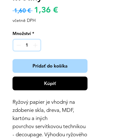
Zvýhodněná
1,36 €
Běžná
 1,60 € 
cena
cena
včetně DPH
Množství
*
Pridať do košíka
Kúpiť
Ryžový papier je vhodný na
zdobenie skla, dreva, MDF,
kartónu a iných
povrchov servítkovou technikou
- decoupage. Výhodou ryžového