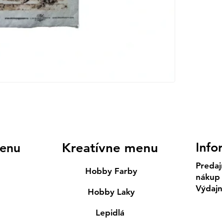
Info
enu
Kreatívne menu
Predaj
Hobby Farby
nákup
Výdaj
Hobby Laky
Lepidlá