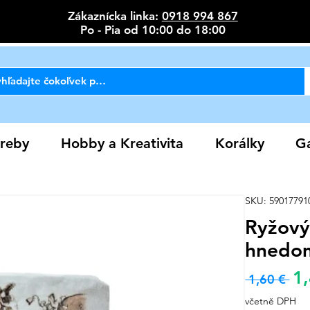
Zákaznícka linka:
0918 994 867
Po - Pia od 10:00 do 18:00
reby
Hobby a Kreativita
Korálky
Ga
SKU: 59017791
Ryžový 
hnedo
1
Bě
 1,60 € 
cen
včetně DPH