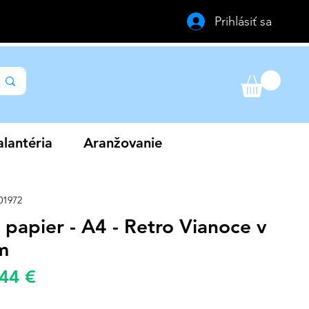
Prihlásiť sa
lantéria
Aranžovanie
01972
papier - A4 - Retro Vianoce v
m
Zvýhodněná
,44 €
žná
cena
a