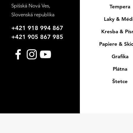
Spišská Nová Ves
,
Tempera
Slovenská republika
Laky & Méd
+421 918 994 867
Kresba & Pí
+421 905 867 985
Papiere & Ski
Grafika
Plátna
Štetce