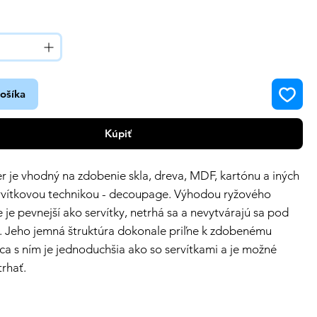
košíka
Kúpiť
r je vhodný na zdobenie skla, dreva, MDF, kartónu a iných
rvítkovou technikou - decoupage. Výhodou ryžového
e je pevnejší ako servítky, netrhá sa a nevytvárajú sa pod
. Jeho jemná štruktúra dokonale priľne k zdobenému
ca s ním je jednoduchšia ako so servítkami a je možné
trhať.