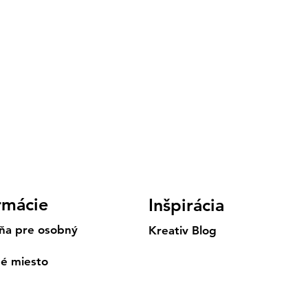
rmácie
Inšpirácia
ňa pre osobný
Kreativ Blog
né miesto