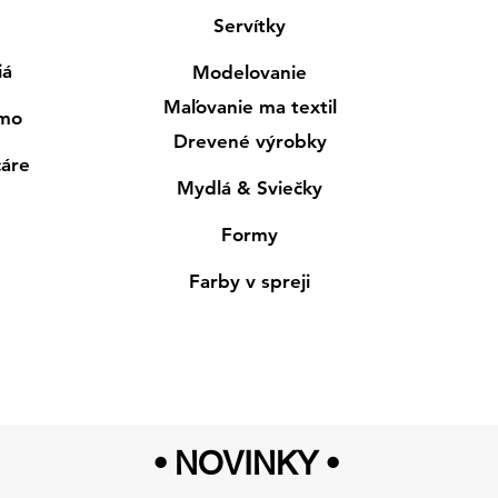
Servítky
iá
Modelovanie
Maľovanie ma textil
smo
Drevené výrobky
cáre
Mydlá & Sviečky
Formy
Farby v spreji
• NOVINKY
•