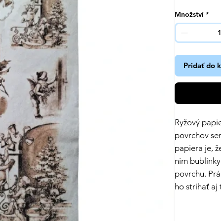
Množství
*
Pridať do 
Ryžový papie
povrchov se
papiera je, ž
ním bublinky
povrchu. Prá
ho strihať aj 