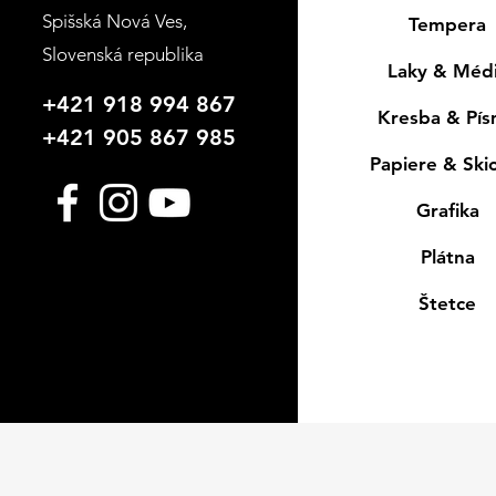
Spišská Nová Ves
,
Tempera
Slovenská republika
Laky & Méd
+421 918 994 867
Kresba & Pí
+421 905 867 985
Papiere & Ski
Grafika
Plátna
Štetce