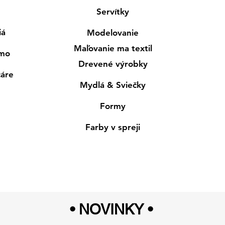
Servítky
iá
Modelovanie
Maľovanie ma textil
smo
Drevené výrobky
cáre
Mydlá & Sviečky
Formy
Farby v spreji
• NOVINKY
•