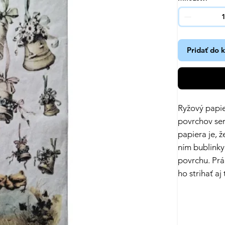
Pridať do 
Ryžový papie
povrchov se
papiera je, ž
ním bublinky
povrchu. Prá
ho strihať aj 