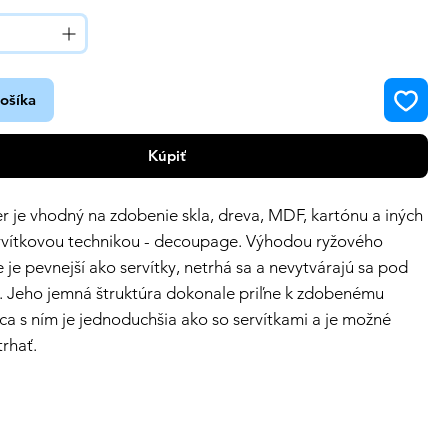
košíka
Kúpiť
r je vhodný na zdobenie skla, dreva, MDF, kartónu a iných
rvítkovou technikou - decoupage. Výhodou ryžového
e je pevnejší ako servítky, netrhá sa a nevytvárajú sa pod
. Jeho jemná štruktúra dokonale priľne k zdobenému
ca s ním je jednoduchšia ako so servítkami a je možné
trhať.