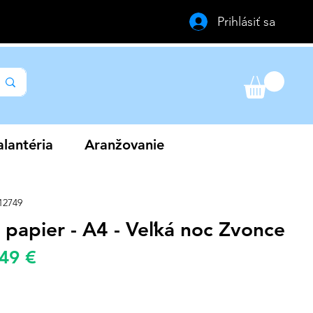
Prihlásiť sa
lantéria
Aranžovanie
12749
 papier - A4 - Veľká noc Zvonce
Zvýhodněná
,49 €
žná
cena
a