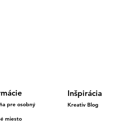
rmácie
Inšpirácia
ňa pre osobný
Kreativ Blog
né miesto