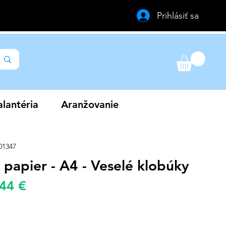
Prihlásiť sa
lantéria
Aranžovanie
01347
 papier - A4 - Veselé klobúky
Zvýhodněná
,44 €
žná
cena
a