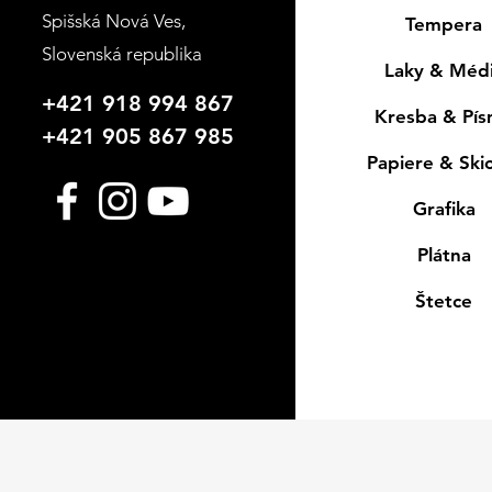
Spišská Nová Ves
,
Tempera
Slovenská republika
Laky & Méd
+421 918 994 867
Kresba & Pí
+421 905 867 985
Papiere & Ski
Grafika
Plátna
Štetce