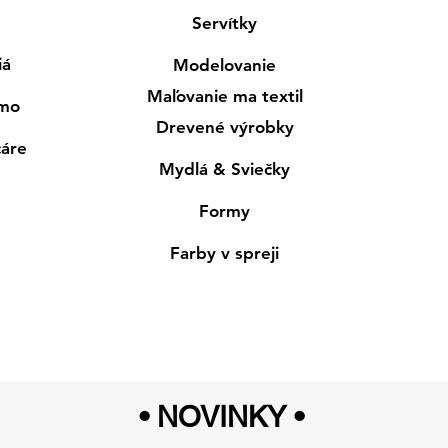
Servítky
iá
Modelovanie
Maľovanie ma textil
smo
Drevené výrobky
cáre
Mydlá & Sviečky
Formy
Farby v spreji
• NOVINKY
•