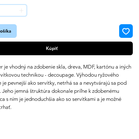
košíka
Kúpiť
r je vhodný na zdobenie skla, dreva, MDF, kartónu a iných
rvítkovou technikou - decoupage. Výhodou ryžového
e je pevnejší ako servítky, netrhá sa a nevytvárajú sa pod
. Jeho jemná štruktúra dokonale priľne k zdobenému
ca s ním je jednoduchšia ako so servítkami a je možné
trhať.