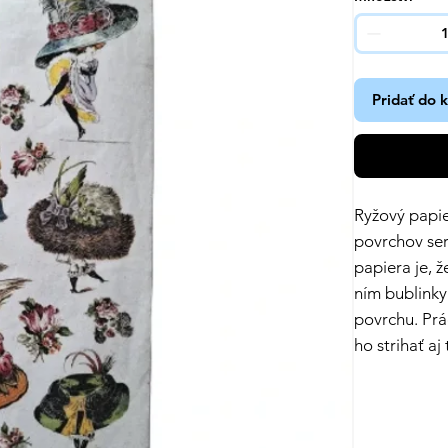
Pridať do 
Ryžový papie
povrchov se
papiera je, ž
ním bublinky
povrchu. Prá
ho strihať aj 