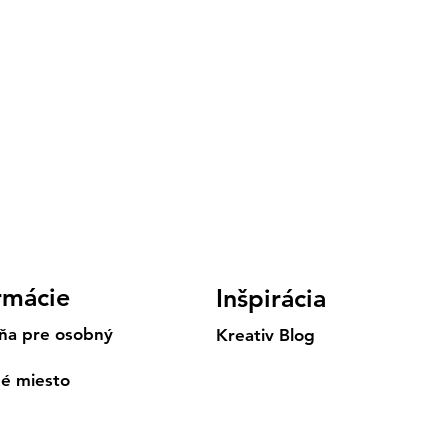
rmácie
Inšpirácia
ňa pre osobný
Kreativ Blog
né miesto