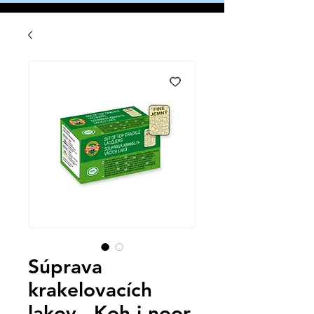
Súprava
krakelovacích
lakov - Koh-i-noor