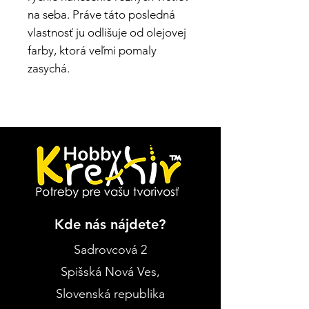
na seba. Práve táto posledná
vlastnosť ju odlišuje od olejovej
farby, ktorá veľmi pomaly
zasychá.
Kde nás nájdete?
Sadrovcová 2
Spišská Nová Ves
,
Slovenská republika