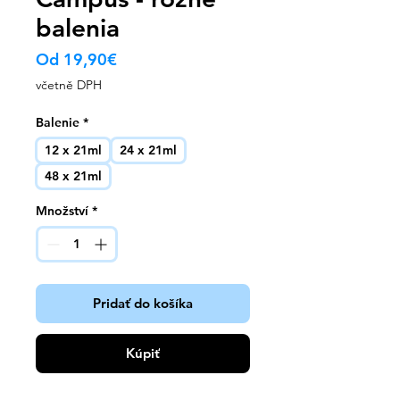
balenia
Zvýhodněná
Od
19,90€
cena
včetně DPH
Balenie
*
12 x 21ml
24 x 21ml
48 x 21ml
Množství
*
Pridať do košíka
Kúpiť