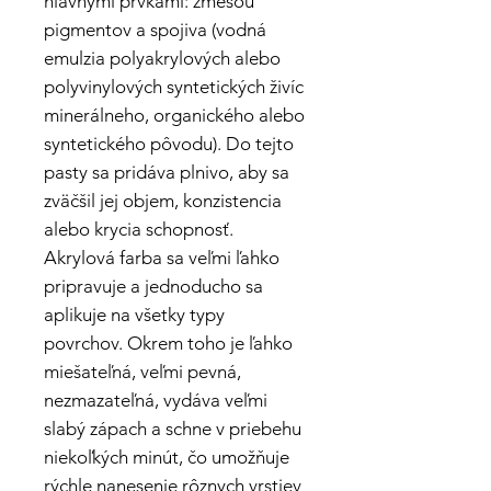
hlavnými prvkami: zmesou
pigmentov a spojiva (vodná
emulzia polyakrylových alebo
polyvinylových syntetických živíc
minerálneho, organického alebo
syntetického pôvodu). Do tejto
pasty sa pridáva plnivo, aby sa
zväčšil jej objem, konzistencia
alebo krycia schopnosť.
Akrylová farba sa veľmi ľahko
pripravuje a jednoducho sa
aplikuje na všetky typy
povrchov. Okrem toho je ľahko
miešateľná, veľmi pevná,
nezmazateľná, vydáva veľmi
slabý zápach a schne v priebehu
niekoľkých minút, čo umožňuje
rýchle nanesenie rôznych vrstiev