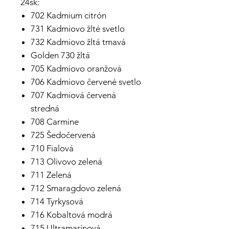
24sk:
702 Kadmium citrón
731 Kadmiovo žlté svetlo
732 Kadmiovo žltá tmavá
Golden 730 žltá
705 Kadmiovo oranžová
706 Kadmiovo červené svetlo
707 Kadmiová červená
stredná
708 Carmine
725 Šedočervená
710 Fialová
713 Olivovo zelená
711 Zelená
712 Smaragdovo zelená
714 Tyrkysová
716 Kobaltová modrá
715 Ultramarínová