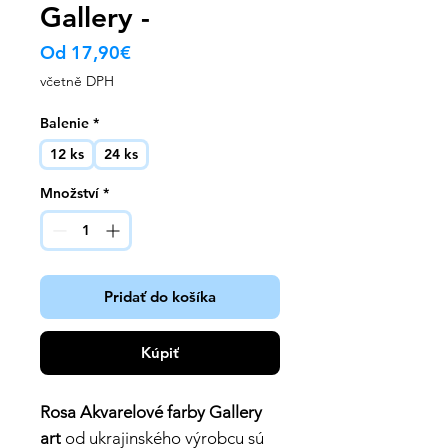
Gallery -
Zvýhodněná
Od
17,90€
cena
včetně DPH
Balenie
*
12 ks
24 ks
Množství
*
Pridať do košíka
Kúpiť
Rosa Akvarelové farby Gallery
art
od ukrajinského výrobcu sú