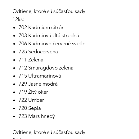
Odtiene, ktoré sú súčasťou sady
12ks:
702 Kadmium citrón
703 Kadmiová žltá stredná
706 Kadmiovo červené svetlo
725 Šedočervená
711 Zelená
712 Smaragdovo zelená
715 Ultramarínová
729 Jasne modrá
719 Žltý oker
722 Umber
720 Sepia
723 Mars hnedý
Odtiene, ktoré sú súčasťou sady