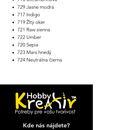
729 Jasne modrá
717 Indigo
719 Žltý oker
721 Raw sienna
722 Umber
720 Sepia
723 Mars hnedý
724 Neutrálna čierna
Kde nás nájdete?