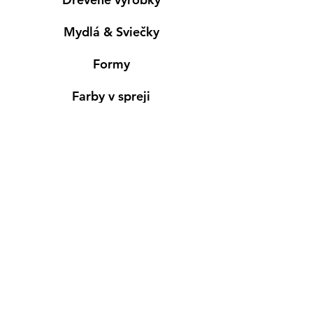
Mydlá & Sviečky
Formy
Farby v spreji
Informácie
Predajňa pre osobný nákup
Výdajné miesto
Inšpirácia
Kreativ Blog