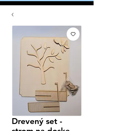
Drevený set -
strom na doske