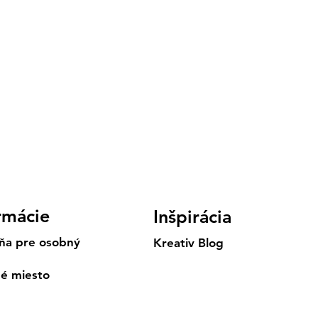
rmácie
Inšpirácia
ňa pre osobný
Kreativ Blog
né miesto