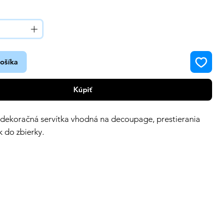
košíka
Kúpiť
 dekoračná servítka vhodná na decoupage, prestierania
k do zbierky.