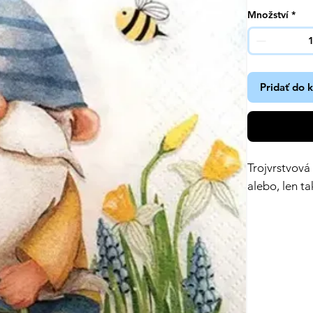
Množství
*
Pridať do 
Trojvrstvová
alebo, len ta