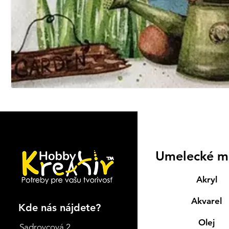
Umelecké m
Akryl
Akvarel
Kde nás nájdete?
Olej
Sadrovcová 2