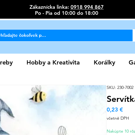
Zákaznícka linka:
0918 994 867
Po - Pia od 10:00 do 18:00
reby
Hobby a Kreativita
Korálky
Ga
SKU: 230-7002
Servítk
Cen
0,23 €
včetně DPH
Nakúpte 10 rôz