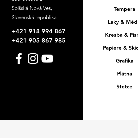
Spišská Nová Ves
,
Tempera
Slovenská republika
Laky & Méd
+421 918 994 867
Kresba & Pí
+421 905 867 985
Papiere & Ski
Grafika
Plátna
Štetce