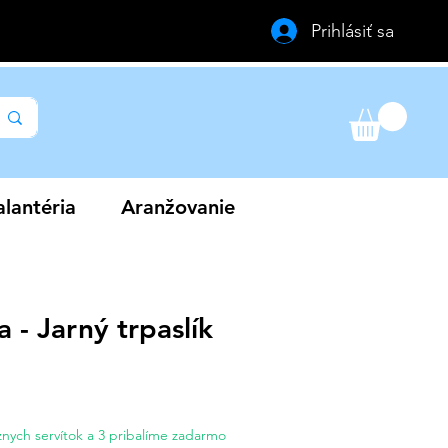
Prihlásiť sa
lantéria
Aranžovanie
a - Jarný trpaslík
a
nych servítok a 3 pribalíme zadarmo