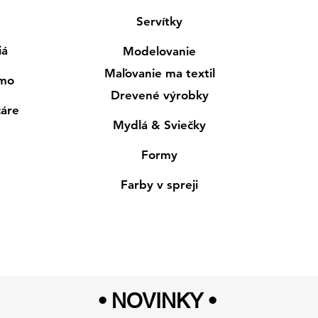
Servítky
iá
Modelovanie
Maľovanie ma textil
smo
Drevené výrobky
cáre
Mydlá & Sviečky
Formy
Farby v spreji
• NOVINKY
•