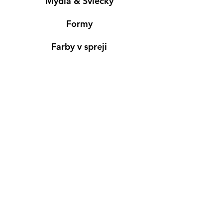
Mydlá & Sviečky
Formy
Farby v spreji
Informácie
Predajňa pre osobný nákup
Výdajné miesto
Inšpirácia
Kreativ Blog
• NOVINKY
•