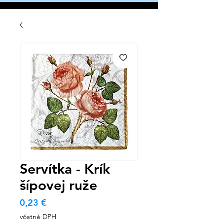
Servítka - Krík
šípovej ruže
Cena
0,23 €
včetně DPH