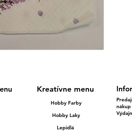
Info
enu
Kreatívne menu
Predaj
Hobby Farby
nákup
Výdaj
Hobby Laky
Lepidlá