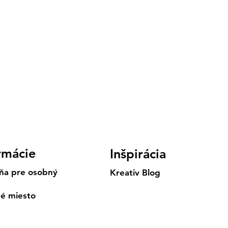
rmácie
Inšpirácia
ňa pre osobný
Kreativ Blog
né miesto