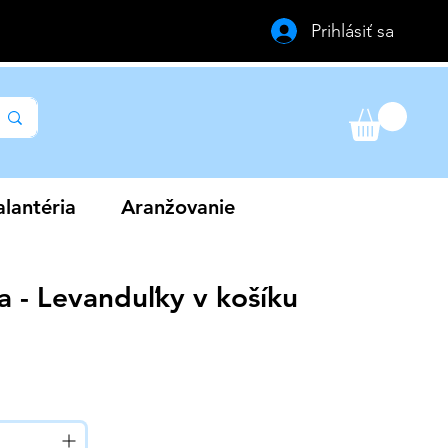
Prihlásiť sa
lantéria
Aranžovanie
a - Levanduľky v košíku
a