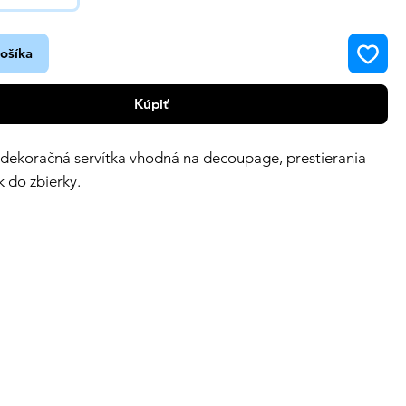
košíka
Kúpiť
 dekoračná servítka vhodná na decoupage, prestierania
k do zbierky.