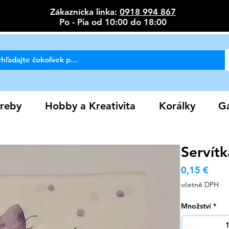
Zákaznícka linka:
0918 994 867
Po - Pia od 10:00 do 18:00
reby
Hobby a Kreativita
Korálky
Ga
Servítk
Cen
0,15 €
včetně DPH
Množství
*