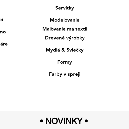
Servítky
iá
Modelovanie
Maľovanie ma textil
smo
Drevené výrobky
cáre
Mydlá & Sviečky
Formy
Farby v spreji
• NOVINKY
•