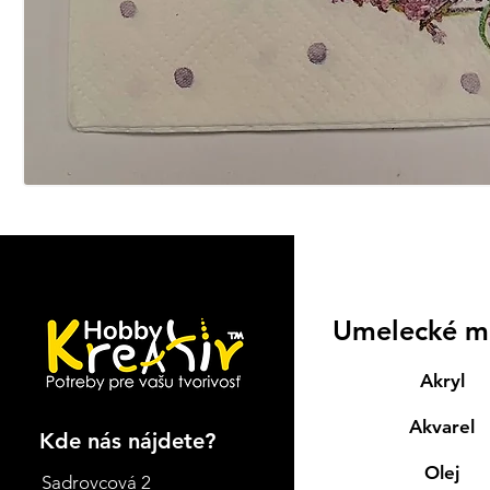
Umelecké m
Akryl
Akvarel
Kde nás nájdete?
Olej
Sadrovcová 2