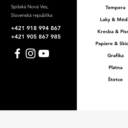
Spišská Nová Ves
,
Tempera
Slovenská republika
Laky & Méd
+421 918 994 867
Kresba & Pí
+421 905 867 985
Papiere & Ski
Grafika
Plátna
Štetce